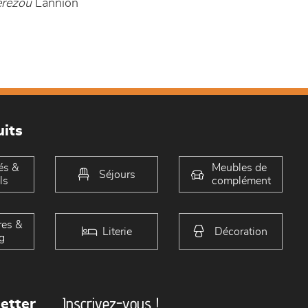
erezou
Lannion
its
és &
Meubles de
Séjours
ls
complément
es &
Literie
Décoration
g
Inscrivez-vous !
etter