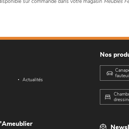
 disponible sur commande dans votre magasin
Meubles F
Nos produ
Canap
fauteui
Actualités
Chambr
dressin
L'Ameublier
Newsl