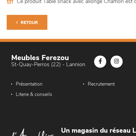
Ce produit Table snack avec allonge Chamon est
RETOUR
Meubles Ferezou
St-Quay-Perros (22) - Lannion
Présentation
Recrutement
Literie & conseils
Un magasin du réseau 