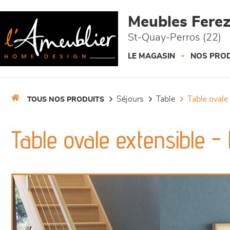
Panneau de gestion des cookies
Meubles Fere
St-Quay-Perros (22)
LE MAGASIN
NOS PROD
séjours
table
table ovale
TOUS NOS PRODUITS
Table ovale extensible