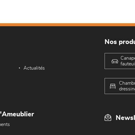
Nos produ
Canap
fauteui
Actualités
Chambr
dressin
L'Ameublier
Newsl
ents