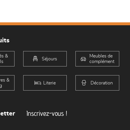
its
és &
Meubles de
Séjours
ls
complément
es &
Literie
Décoration
g
Inscrivez-vous !
etter