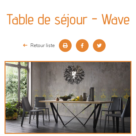
canapés et fauteuils
Table de séjour - Wave
séjours
meubles de complément
Retour liste
chambres et dressing
literie
décoration