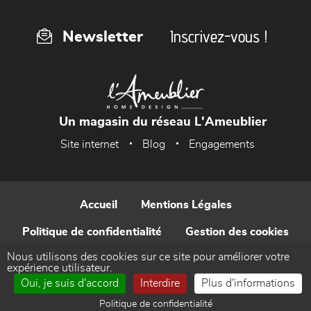
Inscrivez-vous !
Newsletter
Un magasin du réseau L'Ameublier
Site internet
Blog
Engagements
Accueil
Mentions Légales
Politique de confidentialité
Gestion des cookies
Nous utilisons des cookies sur ce site pour améliorer votre
Contact
expérience utilisateur.
Oui, je suis d'accord
Interdire
Plus d'informations
Réalisé par WEB Enseignes
Politique de confidentialité