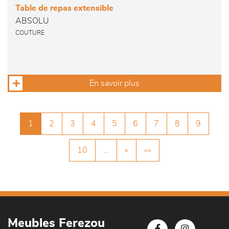
Table de repas extensible
ABSOLU
COUTURE
En savoir plus
1
2
3
4
5
6
7
8
9
10
…
»
»»
Meubles Ferezou