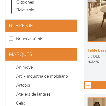
gigognes
relevable
RUBRIQUE
nouveauté
Table bas
MARQUES
DOBLE
MOTARD
animovel
arc - industria de mobiliario
artcopi
ateliers de langres
celio