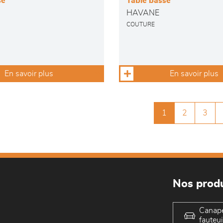
se
Table basse
HAVANE
COUTURE
En savoir plus
En savoir plus
1
2
3
Nos produ
Canap
fauteui