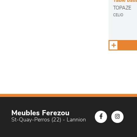
Table bas
TOPAZE
CELIO
Meubles Ferezou
St-Quay-Perros (22) - Lannion