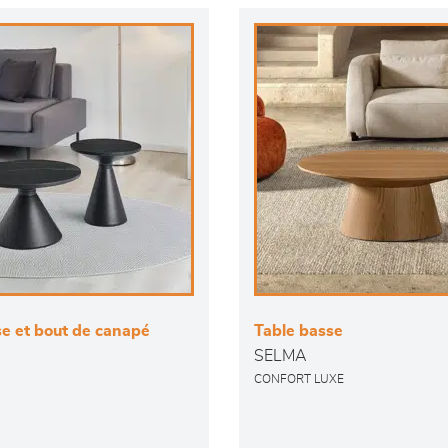
se et bout de canapé
Table basse
SELMA
CONFORT LUXE