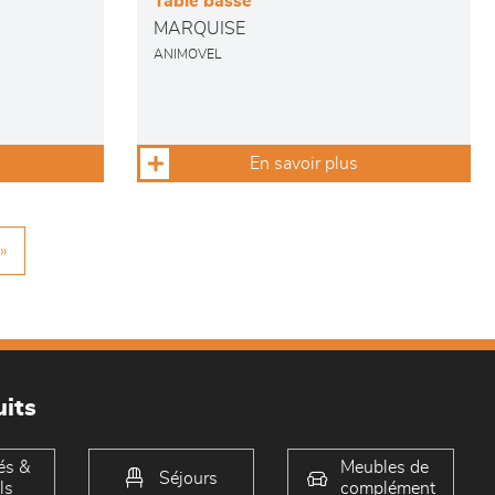
Table basse
MARQUISE
ANIMOVEL
En savoir plus
»
its
és &
Meubles de
Séjours
ls
complément