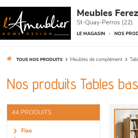
Panneau de gestion des cookies
Meubles Fere
St-Quay-Perros (22)
LE MAGASIN
NOS PROD
meubles de complément
ta
TOUS NOS PRODUITS
Nos produits Tables bas
44 PRODUITS
fixe