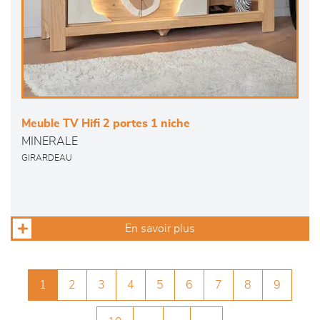
Meuble TV Hifi 2 portes 1 niche
MINERALE
GIRARDEAU
En savoir plus
1
2
3
4
5
6
7
8
9