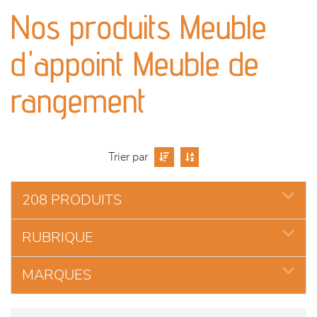
canapés et fauteuils
Nos produits Meuble
séjours
d'appoint Meuble de
meubles de complément
rangement
chambres et dressing
Trier par
literie
208 PRODUITS
décoration
RUBRIQUE
MARQUES