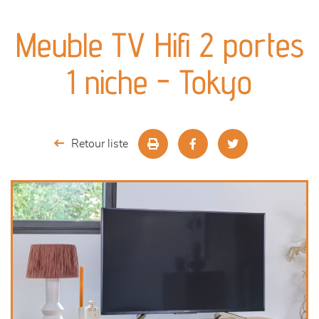
canapés et fauteuils
Meuble TV Hifi 2 portes
séjours
1 niche - Tokyo
meubles de complément
chambres et dressing
Retour liste
literie
décoration