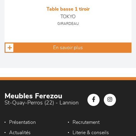
Table basse 1 tiroir
TOKYO
GIRARDEAU
En savoir plus
Meubles Ferezou
St-Quay-Perros (22) - Lannion
Présentation
Recrutement
Actualités
Literie & conseils