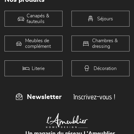
Canapés &
Séjours
fauteuils
Meubles de
Chambres &
complément
dressing
Literie
Décoration
Inscrivez-vous !
Newsletter
Un magasin du réseau L'Ameublier