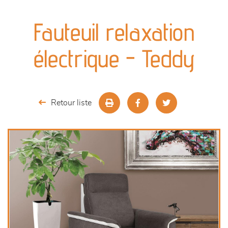
canapés et fauteuils
Fauteuil relaxation
séjours
électrique - Teddy
meubles de complément
chambres et dressing
Retour liste
literie
décoration