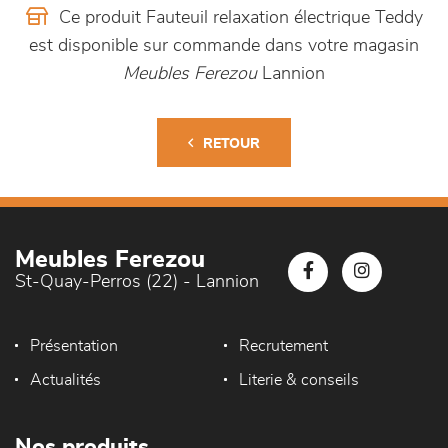
Ce produit Fauteuil relaxation électrique Teddy
est disponible sur commande dans votre magasin
Meubles Ferezou
Lannion
RETOUR
Meubles Ferezou
St-Quay-Perros (22) - Lannion
Présentation
Recrutement
Actualités
Literie & conseils
Nos produits