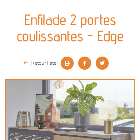
canapés et fauteuils
Enfilade 2 portes
séjours
coulissantes - Edge
meubles de complément
chambres et dressing
Retour liste
literie
décoration