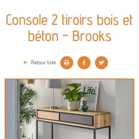
canapés et fauteuils
Console 2 tiroirs bois et
séjours
béton - Brooks
meubles de complément
chambres et dressing
Retour liste
literie
décoration