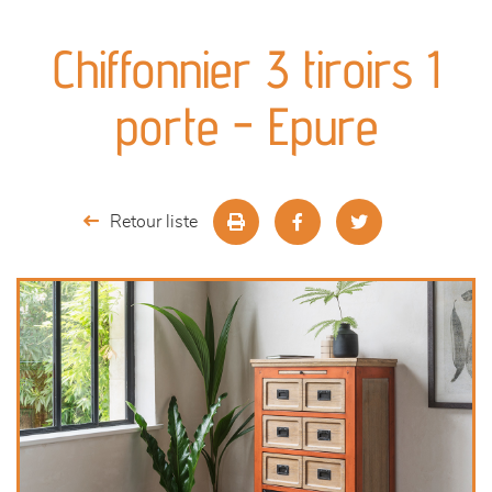
canapés et fauteuils
Chiffonnier 3 tiroirs 1
séjours
porte - Epure
meubles de complément
chambres et dressing
Retour liste
literie
décoration