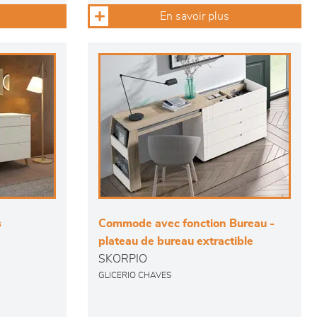
En savoir plus
s
Commode avec fonction Bureau -
plateau de bureau extractible
SKORPIO
GLICERIO CHAVES