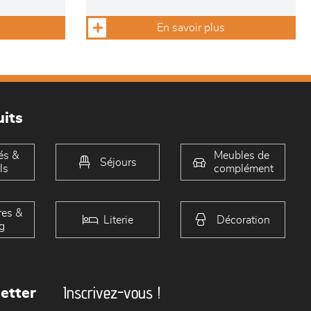
En savoir plus
its
és &
Meubles de
Séjours
ls
complément
es &
Literie
Décoration
g
Inscrivez-vous !
etter