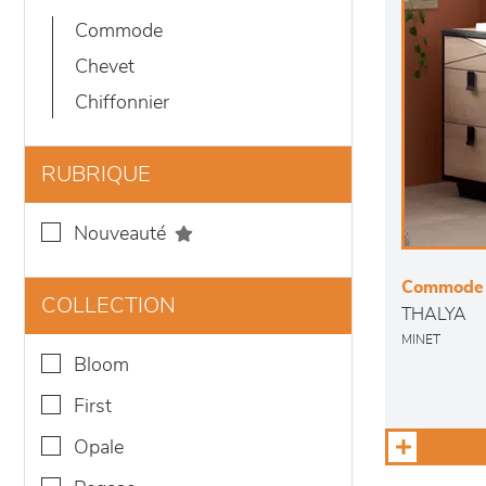
commode
chevet
chiffonnier
RUBRIQUE
nouveauté
Commode
COLLECTION
THALYA
MINET
bloom
first
opale