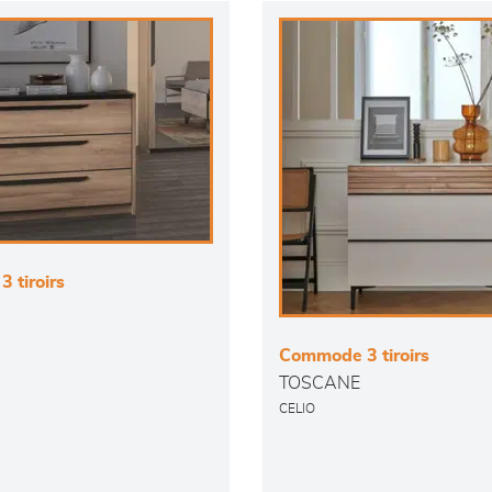
 tiroirs
Commode 3 tiroirs
TOSCANE
CELIO