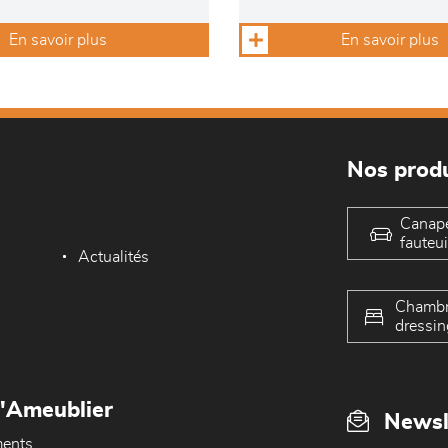
En savoir plus
En savoir plus
Nos produ
Canap
fauteui
Actualités
Chambr
dressin
L'Ameublier
Newsl
ents