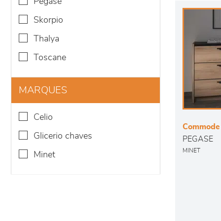
pegase
skorpio
thalya
toscane
MARQUES
celio
Commode 3
glicerio chaves
PEGASE
MINET
minet