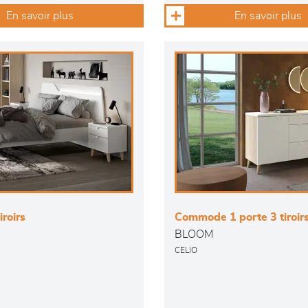
En savoir plus
En savoir plus
iroirs
Commode 1 porte 3 tiroir
BLOOM
CELIO