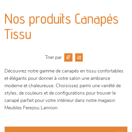
canapés et fauteuils
Nos produits Canapés
séjours
Tissu
meubles de complément
chambres et dressing
Trier par
literie
Découvrez notre gamme de canapés en tissu confortables
et élégants pour donner à votre salon une ambiance
décoration
moderne et chaleureuse. Choisissez parmi une variété de
styles, de couleurs et de configurations pour trouver le
canapé parfait pour votre intérieur dans notre magasin
Meubles Ferezou Lannion.