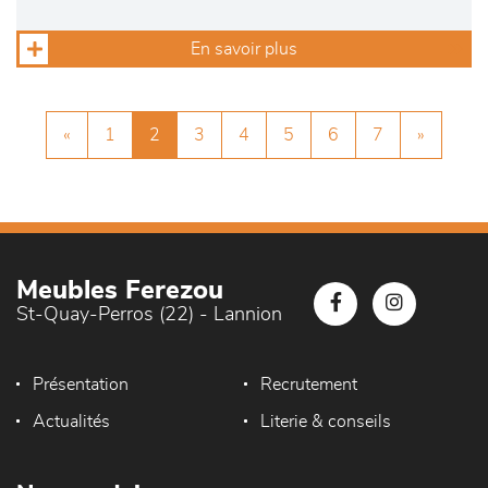
En savoir plus
«
1
2
3
4
5
6
7
»
Meubles Ferezou
St-Quay-Perros (22) - Lannion
Présentation
Recrutement
Actualités
Literie & conseils