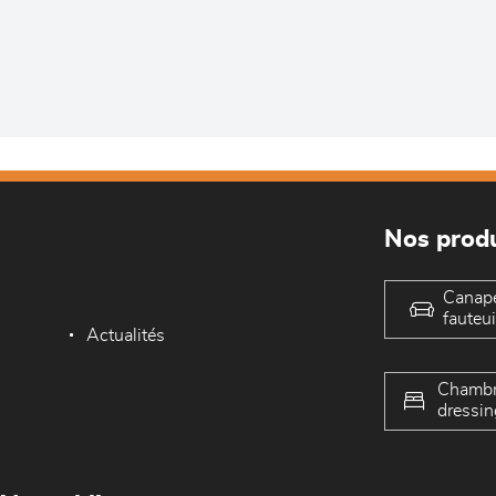
Nos produ
Canap
fauteui
Actualités
Chambr
dressin