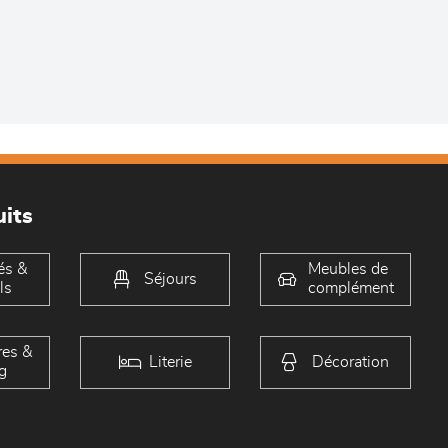
its
és &
Meubles de
Séjours
ls
complément
es &
Literie
Décoration
g