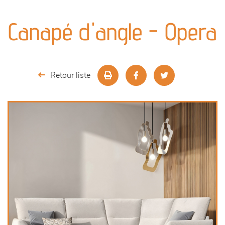
canapés et fauteuils
Canapé d'angle - Opera
séjours
meubles de complément
Retour liste
chambres et dressing
literie
décoration