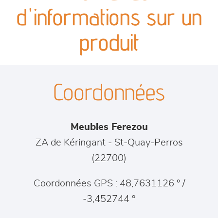
canapés et fauteuils
d'informations sur un
séjours
produit
meubles de complément
Coordonnées
chambres et dressing
literie
Meubles Ferezou
décoration
ZA de Kéringant
-
St-Quay-Perros
(
22700
)
Coordonnées GPS : 48,7631126 ° /
-3,452744 °