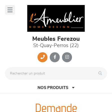
Panneau de gestion des cookies
lose
nu
Meubles Ferezou
St-Quay-Perros (22)
NOS PRODUITS
Demande