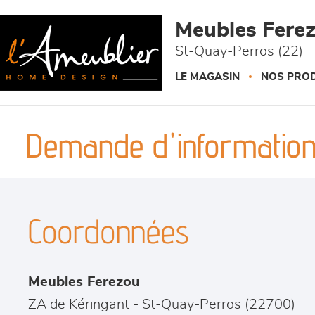
Panneau de gestion des cookies
Meubles Fere
St-Quay-Perros (22)
LE MAGASIN
NOS PROD
Demande d'information
Coordonnées
Meubles Ferezou
ZA de Kéringant
-
St-Quay-Perros
(
22700
)