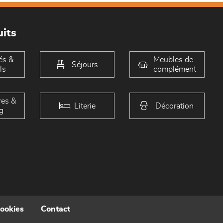
its
és &
Meubles de
Séjours
ls
complément
es &
Literie
Décoration
g
cookies
Contact