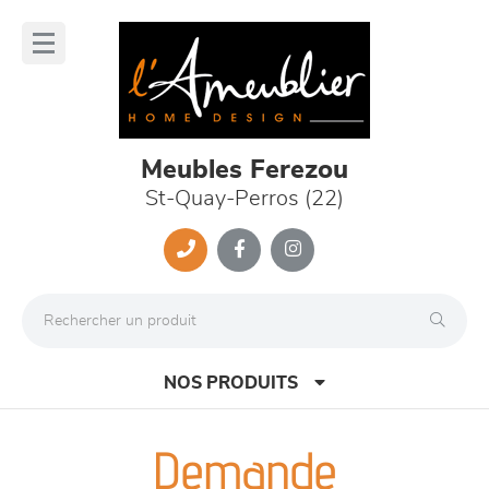
Panneau de gestion des cookies
lose
nu
Meubles Ferezou
St-Quay-Perros (22)
NOS PRODUITS
Demande