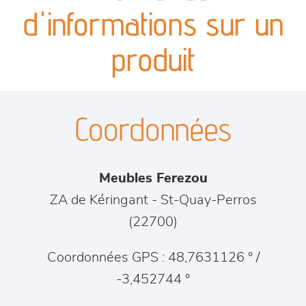
canapés et fauteuils
d'informations sur un
séjours
produit
meubles de complément
Coordonnées
chambres et dressing
literie
Meubles Ferezou
décoration
ZA de Kéringant
-
St-Quay-Perros
(
22700
)
Coordonnées GPS : 48,7631126 ° /
-3,452744 °