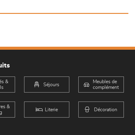
its
és &
Meubles de
Séjours
ls
complément
es &
Literie
Décoration
g