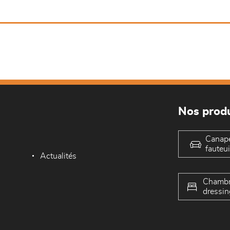
Nos produ
Canap
fauteui
Actualités
Chambr
dressin