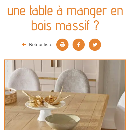
canapés et fauteuils
une table à manger en
séjours
bois massif ?
meubles de complément
Retour liste
chambres et dressing
literie
décoration