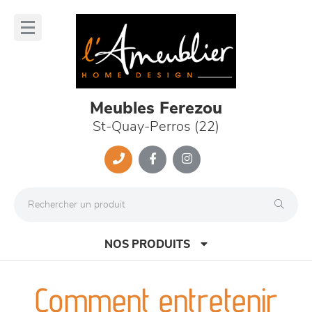
Panneau de gestion des cookies
lose
nu
Meubles Ferezou
St-Quay-Perros (22)
NOS PRODUITS
Comment entretenir